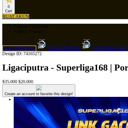
0
Cart
BUAT AKUN
Explore Categories
Popular Products
Shop All Designs
LIGACIPUTRA
SUPERLIGA168
Design ID: 74165272
Ligaciputra - Superliga168 | P
$35.000
$20.000
Create an account to favorite this design!