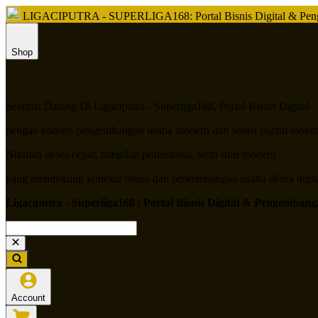
LIGACIPUTRA - SUPERLIGA168: Portal Bisnis Digital & Penge
Shop
Selamat Datang Di Ligaciputra - Superliga168, Portal Bisnis Digital
dengan konsep pengembangan usaha modern dan solusi digital inovati
Nikmati akses cepat, tampilan profesional, serta fitur modern
yang mendukung koneksi bisnis dan perkembangan usaha di era digita
Ligaciputra - Superliga168 | Portal Bisnis Digital & Pengemba
Account