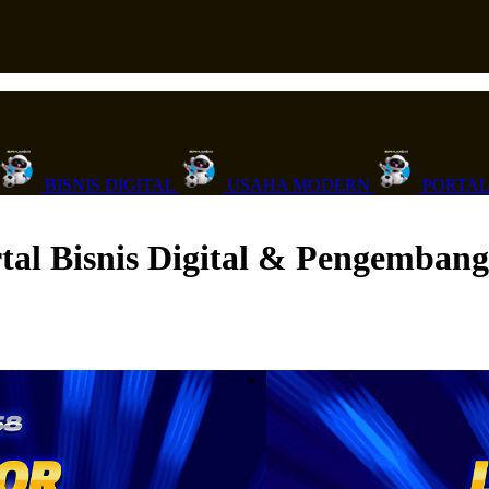
BISNIS DIGITAL
USAHA MODERN
PORTAL
ortal Bisnis Digital & Pengemba