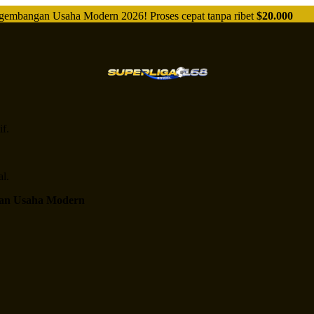
mbangan Usaha Modern 2026! Proses cepat tanpa ribet
$20.000
f.
l.
ngan Usaha Modern